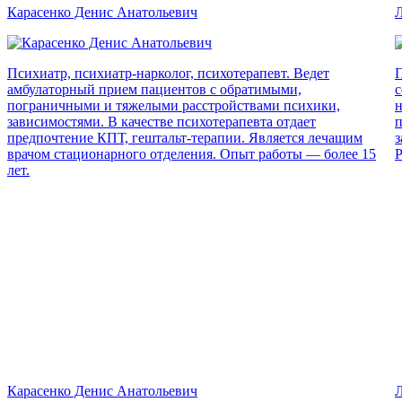
Карасенко Денис Анатольевич
Л
Психиатр, психиатр-нарколог, психотерапевт. Ведет
П
амбулаторный прием пациентов с обратимыми,
с
пограничными и тяжелыми расстройствами психики,
н
зависимостями. В качестве психотерапевта отдает
п
предпочтение КПТ, гештальт-терапии. Является лечащим
з
врачом стационарного отделения. Опыт работы — более 15
Р
лет.
Карасенко Денис Анатольевич
Л