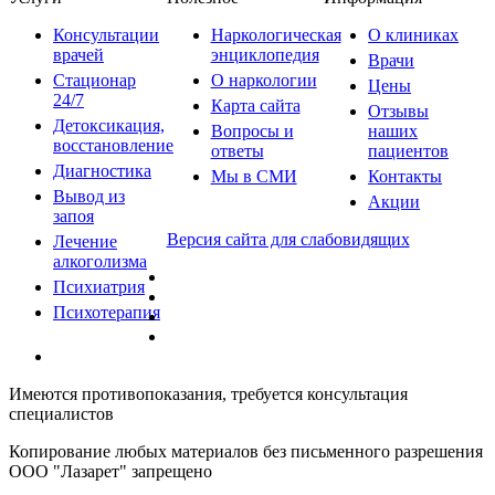
Консультации
Наркологическая
О клиниках
врачей
энциклопедия
Врачи
Стационар
О наркологии
Цены
24/7
Карта сайта
Отзывы
Детоксикация,
Вопросы и
наших
восстановление
ответы
пациентов
Диагностика
Мы в СМИ
Контакты
Вывод из
Акции
запоя
Версия сайта для слабовидящих
Лечение
алкоголизма
Психиатрия
Психотерапия
Имеются противопоказания, требуется консультация
специалистов
Копирование любых материалов без письменного разрешения
ООО "Лазарет" запрещено