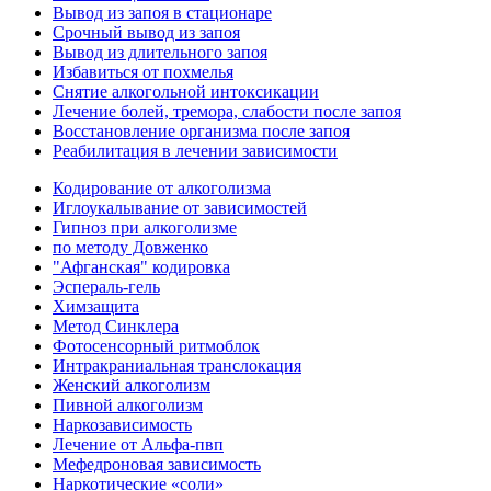
Вывод из запоя в стационаре
Срочный вывод из запоя
Вывод из длительного запоя
Избавиться от похмелья
Снятие алкогольной интоксикации
Лечение болей, тремора, слабости после запоя
Восстановление организма после запоя
Реабилитация в лечении зависимости
Кодирование от алкоголизма
Иглоукалывание от зависимостей
Гипноз при алкоголизме
по методу Довженко
"Афганская" кодировка
Эспераль-гель
Химзащита
Метод Синклера
Фотосенсорный ритмоблок
Интракраниальная транслокация
Женский алкоголизм
Пивной алкоголизм
Наркозависимость
Лечение от Альфа-пвп
Мефедроновая зависимость
Наркотические «соли»