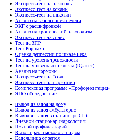
Экспресс-тест на алкоголь
Экспресс-тест на кокаин
Экспресс-тест на никотин
Анализ на заболевания печени
ЭКГ с расшифровкой
Анализ на хронический алкоголизм
Экспресс-тест на спайс
Тест на ЗПР
Тест Роршаха
Оценка депрессии по шкале Бека
Тест на уровень тревожности
Тест на уровень интеллекта (IQ-тест)
Анализ на гормоны
Экспресс-тест на "соль"
Экспресс-тест на наркотики
Комплексная программа «Профориентация»
ЭПО обследование
Вывод из запоя на дому
Вывод из запоя амбулаторно
Вывод из запоя в стационаре СПб
Дневной стационар (наркология)
Ночной профилакторий
Вызов врача-нарколога на дом
Капельница от запоя