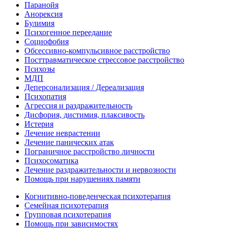
Паранойя
Анорексия
Булимия
Психогенное переедание
Социофобия
Обсессивно-компульсивное расстройство
Посттравматическое стрессовое расстройство
Психозы
МДП
Деперсонализация / Дереализация
Психопатия
Агрессия и раздражительность
Дисфория, дистимия, плаксивость
Истерия
Лечение неврастении
Лечение панических атак
Пограничное расстройство личности
Психосоматика
Лечение раздражительности и нервозности
Помощь при нарушениях памяти
Когнитивно-поведенческая психотерапия
Семейная психотерапия
Групповая психотерапия
Помощь при зависимостях