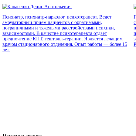
Психиатр, психиатр-нарколог, психотерапевт. Ведет
П
амбулаторный прием пациентов с обратимыми,
с
пограничными и тяжелыми расстройствами психики,
н
зависимостями. В качестве психотерапевта отдает
п
предпочтение КПТ, гештальт-терапии. Является лечащим
з
врачом стационарного отделения. Опыт работы — более 15
Р
лет.
Вопрос-ответ