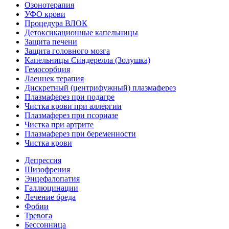
Озонотерапия
УФО крови
Процедура ВЛОК
Детоксикационные капельницы
Защита печени
Защита головного мозга
Капельницы Синдерелла (Золушка)
Гемосорбция
Лаеннек терапия
Дискретный (центрифужный) плазмаферез
Плазмаферез при подагре
Чистка крови при аллергии
Плазмаферез при псориазе
Чистка при артрите
Плазмаферез при беременности
Чистка крови
Депрессия
Шизофрения
Энцефалопатия
Галлюцинации
Лечение бреда
Фобии
Тревога
Бессонница