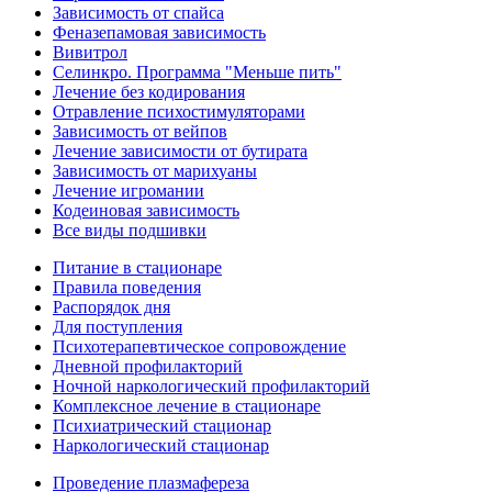
Зависимость от спайса
Феназепамовая зависимость
Вивитрол
Селинкро. Программа "Меньше пить"
Лечение без кодирования
Отравление психостимуляторами
Зависимость от вейпов
Лечение зависимости от бутирата
Зависимость от марихуаны
Лечение игромании
Кодеиновая зависимость
Все виды подшивки
Питание в стационаре
Правила поведения
Распорядок дня
Для поступления
Психотерапевтическое сопровождение
Дневной профилакторий
Ночной наркологический профилакторий
Комплексное лечение в стационаре
Психиатрический стационар
Наркологический стационар
Проведение плазмафереза